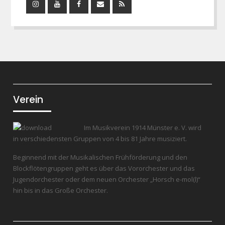
Instagram
YouTube
Facebook
Mail
RSS
Feed
Verein
Im Musikverein 1914 Münster e. V. wird
in verschiedensten Gruppen von 4 bis 81 Jahre musiziert.
Beginnend mit der Musikalischen Frühförderung und den
Blockflötengruppen geht es über das Vororchester und das
Jugendorchester oder dem neuen Orchester „Horsch e-mol(l)“
hin bis in das Große Orchester.