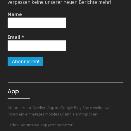
verpassen keine unserer neuen Berichte mehr!
Name
Email
*
App
Mit unserer offiziellen App im Google Play Store wollen wir
Ihnen ein einmaliges mobiles Erlebnis ermöglichen!
Laden Sie sich die App jetzt herunter: