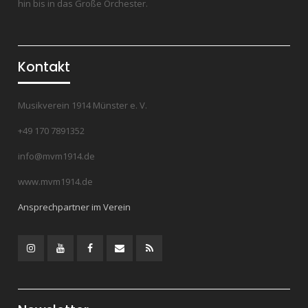
hin bis in das Große Orchester.
Kontakt
Musikverein 1914 Münster e. V.
+49 170 7891352
info@mvm1914.de
www.mvm1914.de
Ansprechpartner im Verein
Instagram
YouTube
Facebook
Mail
RSS
Feed