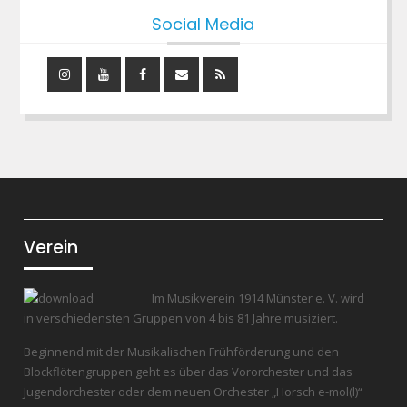
Social Media
Instagram
YouTube
Facebook
Mail
RSS
Feed
Verein
Im Musikverein 1914 Münster e. V. wird
in verschiedensten Gruppen von 4 bis 81 Jahre musiziert.
Beginnend mit der Musikalischen Frühförderung und den
Blockflötengruppen geht es über das Vororchester und das
Jugendorchester oder dem neuen Orchester „Horsch e-mol(l)“