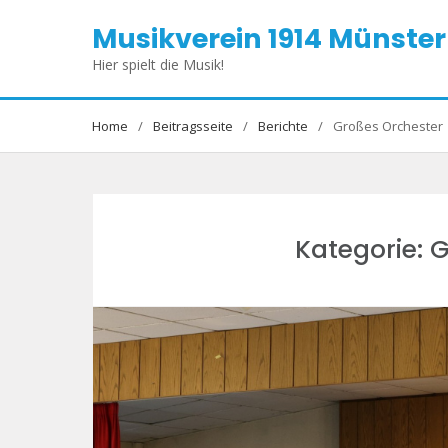
Skip
Musikverein 1914 Münster 
to
content
Hier spielt die Musik!
Home
Beitragsseite
Berichte
Großes Orchester
Kategorie:
G