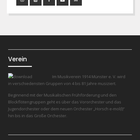
Instagram
YouTube
Facebook
Mail
RSS
Feed
Verein
Im Musikverein 1914 Münster e. V. wird
in verschiedensten Gruppen von 4 bis 81 Jahre musiziert.
Beginnend mit der Musikalischen Frühförderung und den
Blockflötengruppen geht es über das Vororchester und das
Jugendorchester oder dem neuen Orchester „Horsch e-mol(l)“
hin bis in das Große Orchester.