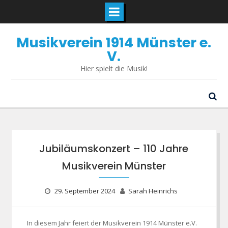
Skip
Musikverein 1914 Münster e.
to
content
V.
Hier spielt die Musik!
Beitragsseite
Jubiläumskonzert – 110 Jahre
Musikverein Münster
29. September 2024
Sarah Heinrichs
In diesem Jahr feiert der Musikverein 1914 Münster e.V.