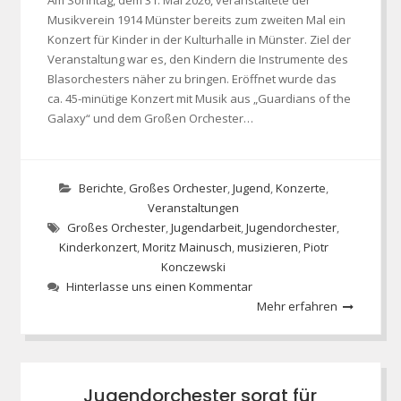
Am Sonntag, dem 31. Mai 2026, veranstaltete der
Musikverein 1914 Münster bereits zum zweiten Mal ein
Konzert für Kinder in der Kulturhalle in Münster. Ziel der
Veranstaltung war es, den Kindern die Instrumente des
Blasorchesters näher zu bringen. Eröffnet wurde das
ca. 45-minütige Konzert mit Musik aus „Guardians of the
Galaxy“ und dem Großen Orchester…
Berichte
,
Großes Orchester
,
Jugend
,
Konzerte
,
Veranstaltungen
Großes Orchester
,
Jugendarbeit
,
Jugendorchester
,
Kinderkonzert
,
Moritz Mainusch
,
musizieren
,
Piotr
Konczewski
Hinterlasse uns einen Kommentar
Mehr erfahren
Jugendorchester sorgt für