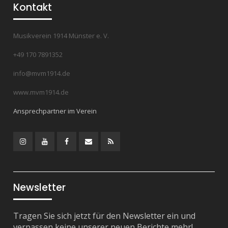
Kontakt
Musikverein 1914 Münster e. V.
+49 170 7891352
info@mvm1914.de
www.mvm1914.de
Ansprechpartner im Verein
Instagram
YouTube
Facebook
Mail
RSS
Feed
Newsletter
Tragen Sie sich jetzt für den Newsletter ein und
verpassen keine unserer neuen Berichte mehr!