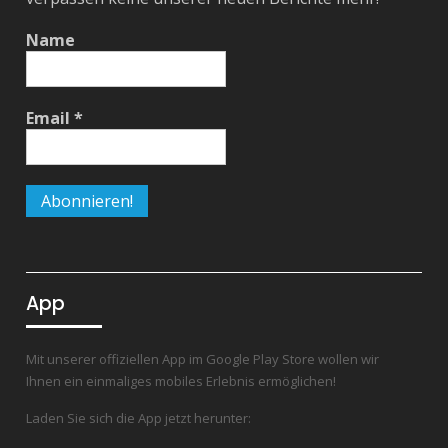
Name
Email
*
App
Mit unserer offiziellen App im Google Play Store wollen wir
Ihnen ein einmaliges mobiles Erlebnis ermöglichen!
Laden Sie sich die App jetzt herunter: