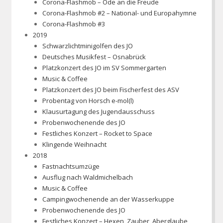
Corona-Flashmob – Ode an die Freude
Corona-Flashmob #2 – National- und Europahymne
Corona-Flashmob #3
2019
Schwarzlichtminigolfen des JO
Deutsches Musikfest – Osnabrück
Platzkonzert des JO im SV Sommergarten
Music & Coffee
Platzkonzert des JO beim Fischerfest des ASV
Probentag von Horsch e-mol(l)
Klausurtagung des Jugendausschuss
Probenwochenende des JO
Festliches Konzert – Rocket to Space
Klingende Weihnacht
2018
Fastnachtsumzüge
Ausflug nach Waldmichelbach
Music & Coffee
Campingwochenende an der Wasserkuppe
Probenwochenende des JO
Festliches Konzert – Hexen, Zauber, Aberglaube