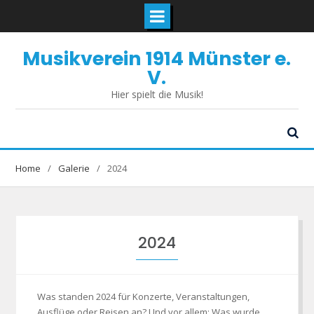
Skip
Musikverein 1914 Münster e.
to
content
V.
Hier spielt die Musik!
Home
Galerie
2024
2024
Was standen 2024 für Konzerte, Veranstaltungen,
Ausflüge oder Reisen an? Und vor allem: Was wurde