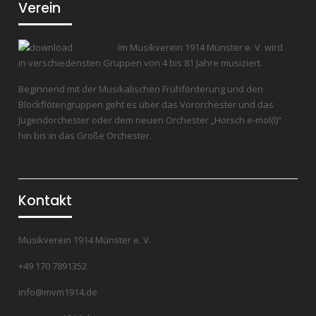
Verein
Im Musikverein 1914 Münster e. V. wird
in verschiedensten Gruppen von 4 bis 81 Jahre musiziert.
Beginnend mit der Musikalischen Frühförderung und den
Blockflötengruppen geht es über das Vororchester und das
Jugendorchester oder dem neuen Orchester „Horsch e-mol(l)“
hin bis in das Große Orchester.
Kontakt
Musikverein 1914 Münster e. V.
+49 170 7891352
info@mvm1914.de