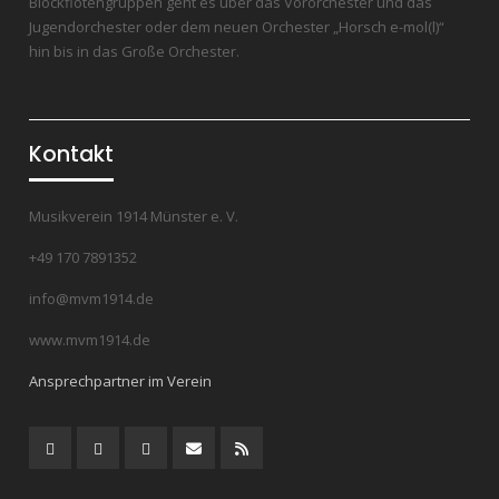
Blockflötengruppen geht es über das Vororchester und das
Jugendorchester oder dem neuen Orchester „Horsch e-mol(l)“
hin bis in das Große Orchester.
Kontakt
Musikverein 1914 Münster e. V.
+49 170 7891352
info@mvm1914.de
www.mvm1914.de
Ansprechpartner im Verein
Instagram
YouTube
Facebook
Mail
RSS