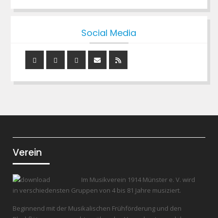
Social Media
Instagram
YouTube
Facebook
Mail
RSS
Feed
Verein
Im Musikverein 1914 Münster e. V. wird
in verschiedensten Gruppen von 4 bis 81 Jahre musiziert.
Beginnend mit der Musikalischen Frühförderung und den