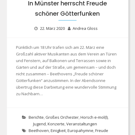
In Münster herrscht Freude
schöner Götterfunken
22. März 2020
Andrea Gloss
Pünktlich um 18 Uhr trafen sich am 22. März eine
Großzahl aktiver Musikanten aus dem Verein an Türen
und Fenstern, auf Balkonen und Terrassen sowie in
Gärten und auf der Straße, um gemeinsam – und doch
nicht zusammen – Beethovens „Freude schöner
Götterfunken“ anzustimmen. In der Abendsonne
übertrug diese Darbietung eine wundervolle Stimmung
zu Nachbarn…
Berichte
,
Großes Orchester
,
Horsch e-mol(l)
,
Jugend
,
Konzerte
,
Veranstaltungen
Beethoven
,
Einigkeit
,
Europahymne
,
Freude