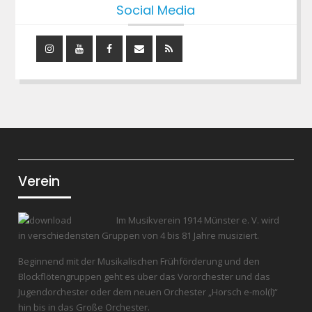
Social Media
Instagram
YouTube
Facebook
Mail
RSS
Feed
Verein
Im Musikverein 1914 Münster e. V. wird
in verschiedensten Gruppen von 4 bis 81 Jahre musiziert.
Beginnend mit der Musikalischen Frühförderung und den
Blockflötengruppen geht es über das Vororchester und das
Jugendorchester oder dem neuen Orchester „Horsch e-mol(l)“
hin bis in das Große Orchester.