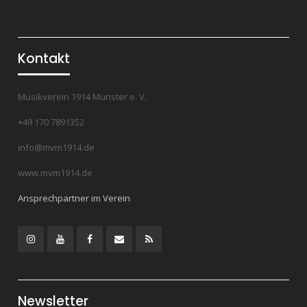
Kontakt
Musikverein 1914 Münster e. V.
+49 170 7891352
info@mvm1914.de
www.mvm1914.de
Ansprechpartner im Verein
Instagram
YouTube
Facebook
Mail
RSS
Feed
Newsletter