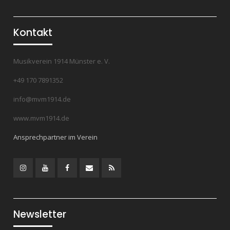
Kontakt
Musikverein 1914 Münster e. V.
+49 170 7891352
info@mvm1914.de
www.mvm1914.de
Ansprechpartner im Verein
Instagram
YouTube
Facebook
Mail
RSS
Feed
Newsletter