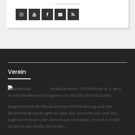
Instagram
YouTube
Facebook
Mail
RSS
Feed
Verein
Im Musikverein 1914 Münster e. V. wird
in verschiedensten Gruppen von 4 bis 81 Jahre musiziert.
Beginnend mit der Musikalischen Frühförderung und den
Blockflötengruppen geht es über das Vororchester und das
Jugendorchester oder dem neuen Orchester „Horsch e-mol(l)“
hin bis in das Große Orchester.