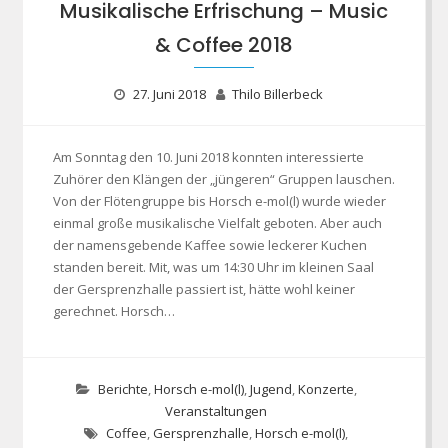
Musikalische Erfrischung – Music
& Coffee 2018
27. Juni 2018
Thilo Billerbeck
Am Sonntag den 10. Juni 2018 konnten interessierte
Zuhörer den Klängen der „jüngeren“ Gruppen lauschen.
Von der Flötengruppe bis Horsch e-mol(l) wurde wieder
einmal große musikalische Vielfalt geboten. Aber auch
der namensgebende Kaffee sowie leckerer Kuchen
standen bereit. Mit, was um 14:30 Uhr im kleinen Saal
der Gersprenzhalle passiert ist, hätte wohl keiner
gerechnet. Horsch…
Berichte
,
Horsch e-mol(l)
,
Jugend
,
Konzerte
,
Veranstaltungen
Coffee
,
Gersprenzhalle
,
Horsch e-mol(l)
,