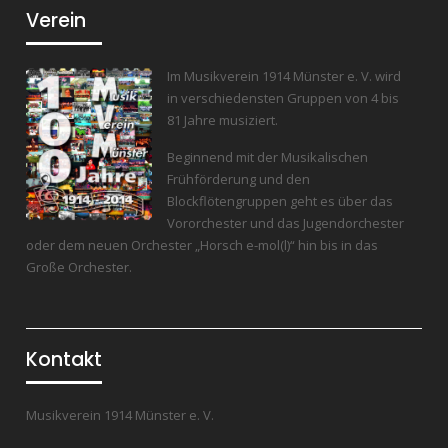
Verein
Im Musikverein 1914 Münster e. V. wird
in verschiedensten Gruppen von 4 bis
81 Jahre musiziert.
Beginnend mit der Musikalischen
Frühförderung und den
Blockflötengruppen geht es über das
Vororchester und das Jugendorchester
oder dem neuen Orchester „Horsch e-mol(l)“ hin bis in das
Große Orchester.
Kontakt
Musikverein 1914 Münster e. V.