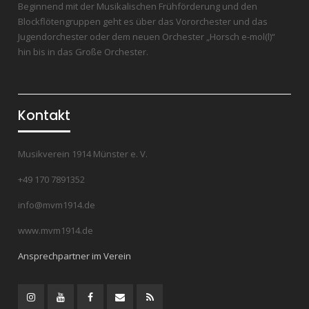
Beginnend mit der Musikalischen Frühförderung und den
Blockflötengruppen geht es über das Vororchester und das
Jugendorchester oder dem neuen Orchester „Horsch e-mol(l)“
hin bis in das Große Orchester.
Kontakt
Musikverein 1914 Münster e. V.
+49 170 7891352
info@mvm1914.de
www.mvm1914.de
Ansprechpartner im Verein