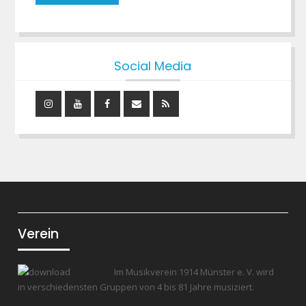
Social Media
Instagram
YouTube
Facebook
Mail
RSS
Feed
Verein
Im Musikverein 1914 Münster e. V. wird
in verschiedensten Gruppen von 4 bis 81 Jahre musiziert.