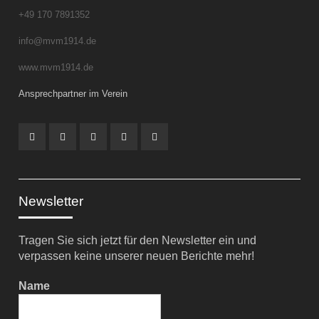
+49 170 7891352
info@mvm1914.de
www.mvm1914.de
Ansprechpartner im Verein
Instagram
YouTube
Facebook
Mail
RSS
Feed
Newsletter
Tragen Sie sich jetzt für den Newsletter ein und
verpassen keine unserer neuen Berichte mehr!
Name