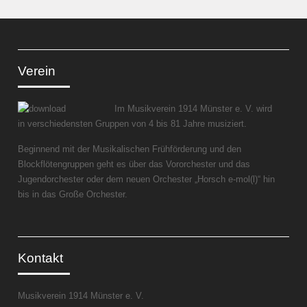
Verein
Im Musikverein 1914 Münster e. V. wird
in verschiedensten Gruppen von 4 bis 81 Jahre musiziert.
Beginnend mit der Musikalischen Frühförderung und den
Blockflötengruppen geht es über das Vororchester und das
Jugendorchester oder dem neuen Orchester „Horsch e-mol(l)“ hin
bis in das Große Orchester.
Kontakt
Musikverein 1914 Münster e. V.