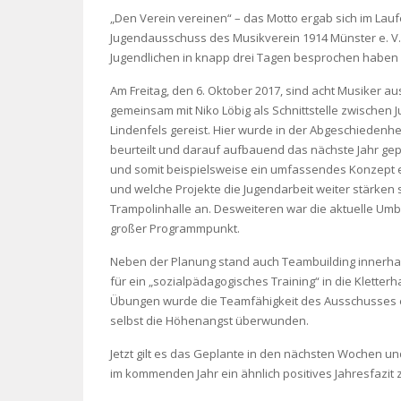
„Den Verein vereinen“ – das Motto ergab sich im La
Jugendausschuss des Musikverein 1914 Münster e. V..
Jugendlichen in knapp drei Tagen besprochen haben 
Am Freitag, den 6. Oktober 2017, sind acht Musiker 
gemeinsam mit Niko Löbig als Schnittstelle zwischen 
Lindenfels gereist. Hier wurde in der Abgeschiedenh
beurteilt und darauf aufbauend das nächste Jahr gepla
und somit beispielsweise ein umfassendes Konzept e
und welche Projekte die Jugendarbeit weiter stärken s
Trampolinhalle an. Desweiteren war die aktuelle Umb
großer Programmpunkt.
Neben der Planung stand auch Teambuilding innerha
für ein „sozialpädagogisches Training“ in die Klette
Übungen wurde die Teamfähigkeit des Ausschusses er
selbst die Höhenangst überwunden.
Jetzt gilt es das Geplante in den nächsten Wochen u
im kommenden Jahr ein ähnlich positives Jahresfazit z