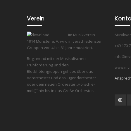
Verein
Konta
Im Musikverein
Musikver
1914 Münster e. V. wird in verschiedensten
+49 170 
Gruppen von 4 bis 81 Jahre musiziert.
info@mv
Beginnend mit der Musikalischen
Frühförderung und den
www.mvm
Blockflötengruppen geht es über das
Vororchester und das Jugendorchester
Ansprech
oder dem neuen Orchester „Horsch e-
mol(l)“ hin bis in das Große Orchester.
Inst