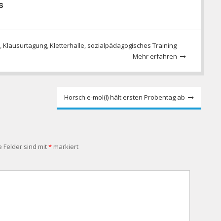
s
,
Klausurtagung
,
Kletterhalle
,
sozialpädagogisches Training
Mehr erfahren
Horsch e-mol(l) hält ersten Probentag ab
e Felder sind mit
*
markiert