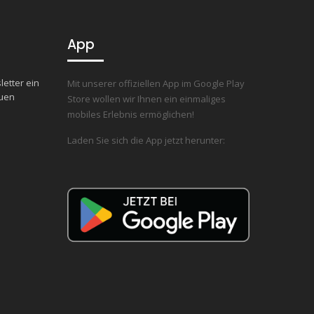
App
letter ein
Mit unserer offiziellen App im Google Play
euen
Store wollen wir Ihnen ein einmaliges
mobiles Erlebnis ermöglichen!
Laden Sie sich die App jetzt herunter: