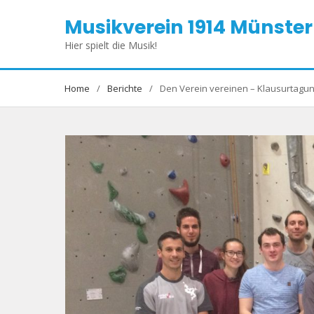
Skip
Musikverein 1914 Münster 
to
content
Hier spielt die Musik!
Home
Berichte
Den Verein vereinen – Klausurtagu