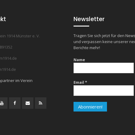
kt
Newsletter
Tragen Sie sich jetzt für den News
ein 1914 Münster e. V.
und verpassen keine unserer n
7891352
Berichte mehr!
m1914.de
Name
1914.de
partner im Verein
Email
*
agram
YouTube
Facebook
Mail
RSS
Feed