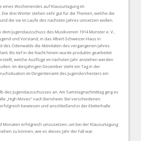
ufe eines Wochenendes auf Klausurtagung im
 Die drei Wörter stehen sehr gut für die Themen, welche die
und die sie im Laufe des nächsten Jahres umsetzen wollen.
aus dem Jugendausschuss des Musikverein 1914 Münster e. V.,
Jugend und Vorstand, in das Albert-Schweizer-Haus in
eit des Odenwalds die Aktivitäten des vergangenen Jahres
nt. Bis tief in die Nacht hinein wurde produktiv gearbeitet
rstellt, welche Ausflüge im nächsten Jahr anstehen werden
ollen. Im diesjährigen Dezember steht ein Tag in der
ruchsituation im Dirigentenamt des Jugendorchesters ein
lb des Jugendausschusses an. Am Samstagnachmittag ging es
rhalle „High Moves“ nach Bensheim. Bei verschiedenen
folgreich bewiesen und anschließend in der Kletterhalle
nd Monaten erfolgreich umzusetzen, um bei der Klausurtagung
iehen zu können, wie es dieses Jahr der Fall war.