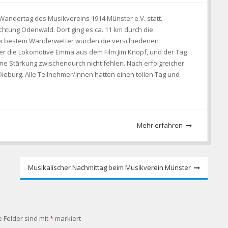
Wandertag des Musikvereins 1914 Münster e.V. statt.
htung Odenwald. Dort ging es ca. 11 km durch die
Bei bestem Wanderwetter wurden die verschiedenen
ter die Lokomotive Emma aus dem Film Jim Knopf, und der Tag
eine Stärkung zwischendurch nicht fehlen. Nach erfolgreicher
eburg. Alle Teilnehmer/Innen hatten einen tollen Tag und
Mehr erfahren
Musikalischer Nachmittag beim Musikverein Münster
e Felder sind mit
*
markiert