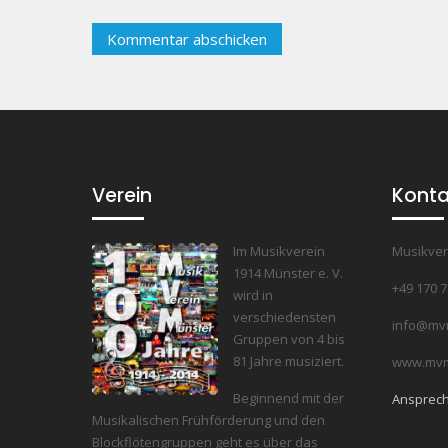
Verein
Konta
Im Musikverein
Musikver
1914 Münster e. V.
+49 170 
wird in
verschiedensten
info@mv
Gruppen von 4 bis
81 Jahre musiziert.
www.mvm
Beginnend mit der
Ansprech
Musikalischen Frühförderung und den
Blockflötengruppen geht es über das