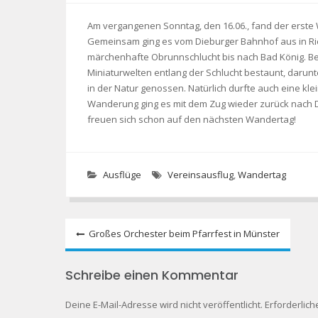
Am vergangenen Sonntag, den 16.06., fand der erste 
Gemeinsam ging es vom Dieburger Bahnhof aus in Ric
märchenhafte Obrunnschlucht bis nach Bad König. 
Miniaturwelten entlang der Schlucht bestaunt, darun
in der Natur genossen. Natürlich durfte auch eine kl
Wanderung ging es mit dem Zug wieder zurück nach Di
freuen sich schon auf den nächsten Wandertag!
Ausflüge
Vereinsausflug
,
Wandertag
Beitragsnavigation
Großes Orchester beim Pfarrfest in Münster
Schreibe einen Kommentar
Deine E-Mail-Adresse wird nicht veröffentlicht.
Erforderlich