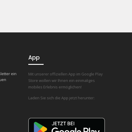
App
letter ein
Mit unserer offiziellen App im Google Play
euen
Store wollen wir Ihnen ein einmaliges
mobiles Erlebnis ermöglichen!
Laden Sie sich die App jetzt herunter: