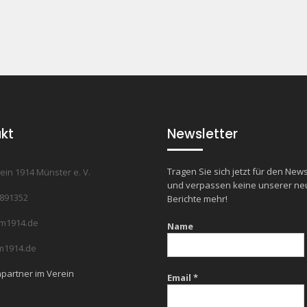
kt
Newsletter
Tragen Sie sich jetzt für den News
ein 1914 Münster e. V.
und verpassen keine unserer n
7891352
Berichte mehr!
m1914.de
Name
1914.de
partner im Verein
Email
*