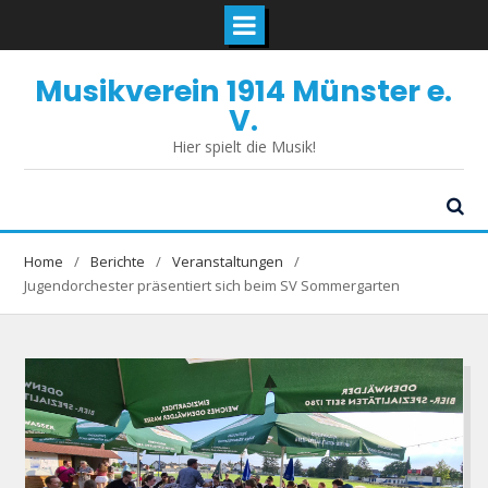
Skip
Musikverein 1914 Münster e.
to
content
V.
Hier spielt die Musik!
Home
Berichte
Veranstaltungen
Jugendorchester präsentiert sich beim SV Sommergarten