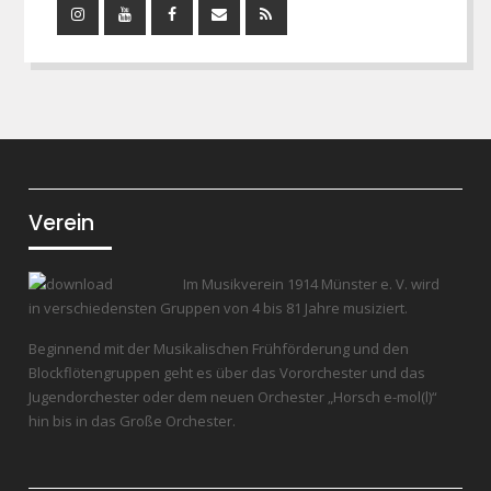
Instagram
YouTube
Facebook
Mail
RSS
Feed
Verein
Im Musikverein 1914 Münster e. V. wird
in verschiedensten Gruppen von 4 bis 81 Jahre musiziert.
Beginnend mit der Musikalischen Frühförderung und den
Blockflötengruppen geht es über das Vororchester und das
Jugendorchester oder dem neuen Orchester „Horsch e-mol(l)“
hin bis in das Große Orchester.