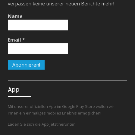
verpassen keine unserer neuen Berichte mehr!
Name
Email
*
App
Mit unserer offiziellen App im Google Play Store wollen wir
Ihnen ein einmaliges mobiles Erlebnis ermöglichen!
Laden Sie sich die App jetzt herunter: