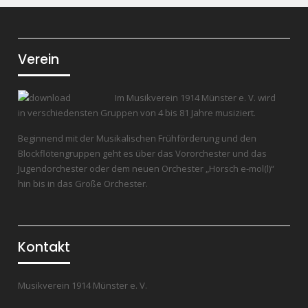
Verein
Im Musikverein 1914 Münster e. V. wird
in verschiedensten Gruppen von 4 bis 81 Jahre musiziert.
Beginnend mit der Musikalischen Frühförderung und den
Blockflötengruppen geht es über das Vororchester und das
Jugendorchester oder dem neuen Orchester „Horsch e-mol(l)“
hin bis in das Große Orchester.
Kontakt
Musikverein 1914 Münster e. V.